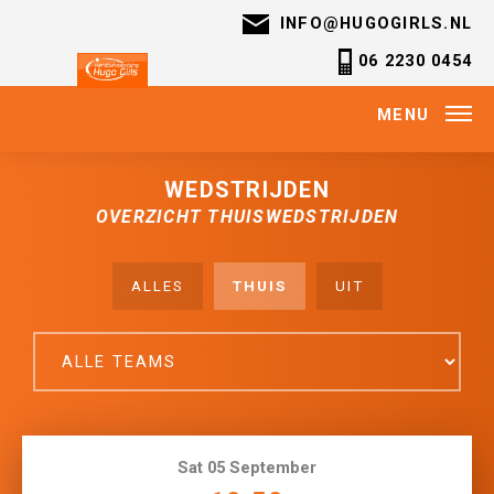
INFO@HUGOGIRLS.NL
06 2230 0454
MENU
WEDSTRIJDEN
OVERZICHT THUISWEDSTRIJDEN
ALLES
THUIS
UIT
Sat 05 September