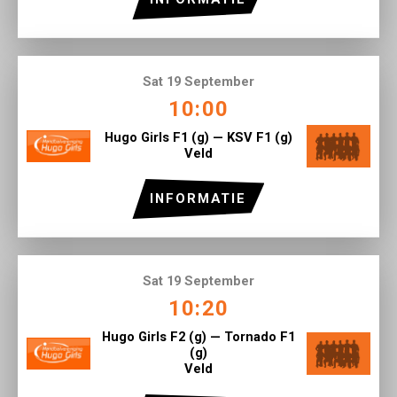
Sat 19 September
10:00
Hugo Girls F1 (g) — KSV F1 (g)
Veld
INFORMATIE
Sat 19 September
10:20
Hugo Girls F2 (g) — Tornado F1
(g)
Veld