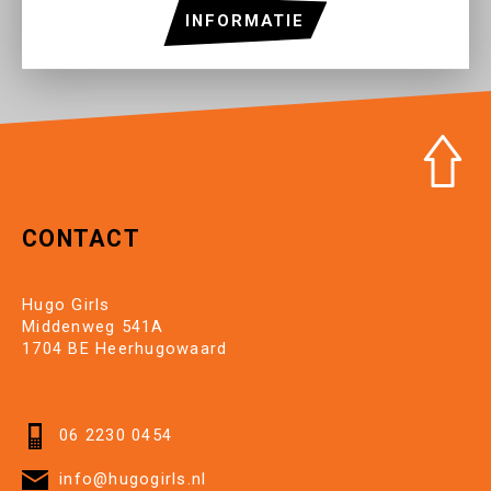
INFORMATIE
CONTACT
Hugo Girls
Middenweg 541A
1704 BE Heerhugowaard
06 2230 0454
info@hugogirls.nl