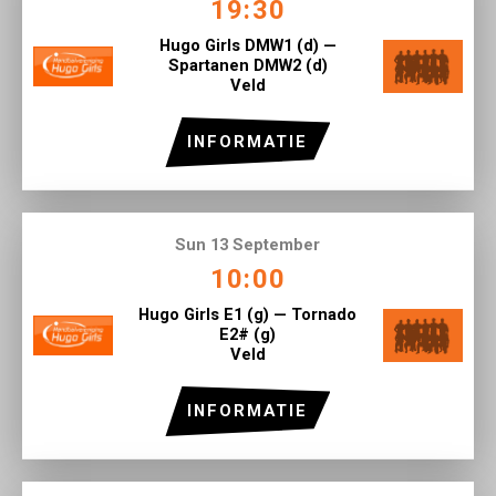
19:30
Hugo Girls DMW1 (d) —
Spartanen DMW2 (d)
Veld
INFORMATIE
Sun 13 September
10:00
Hugo Girls E1 (g) — Tornado
E2# (g)
Veld
INFORMATIE