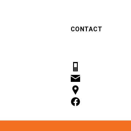
CONTACT
Hugo Girls
Middenweg 541A
1704 BE Heerhugowaard
06 2230 0454
info@hugogirls.nl
Route
Hugogirls Facebook