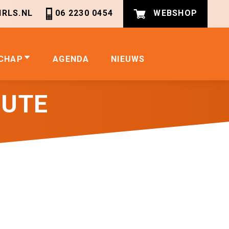
RLS.NL
06 2230 0454
WEBSHOP
CHAP
AGENDA
NIEUWS
OUTE