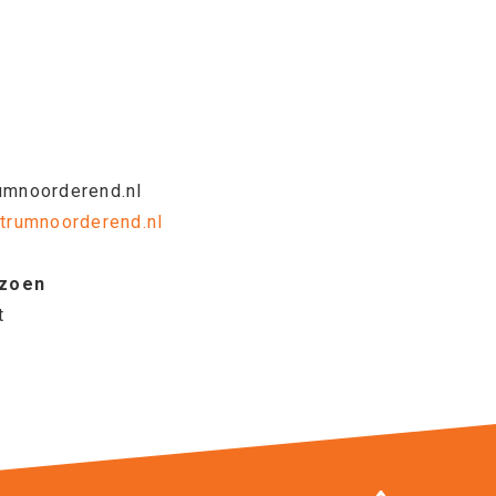
d
umnoorderend.nl
trumnoorderend.nl
izoen
t