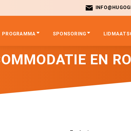
INFO@HUGOGI
PROGRAMMA
SPONSORING
LIDMAATS
OMMODATIE EN R