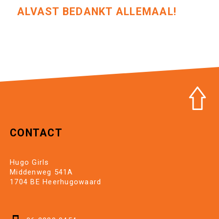
ALVAST BEDANKT ALLEMAAL!
CONTACT
Hugo Girls
Middenweg 541A
1704 BE Heerhugowaard