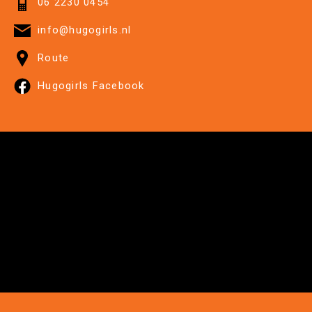
06 2230 0454
info@hugogirls.nl
Route
Hugogirls Facebook