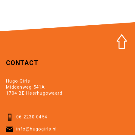
CONTACT
Hugo Girls
Middenweg 541A
1704 BE Heerhugowaard
06 2230 0454
info@hugogirls.nl