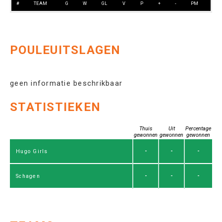
#
TEAM
G
W
GL
V
P
+
-
PM
POULEUITSLAGEN
geen informatie beschrikbaar
STATISTIEKEN
Thuis
Uit
Percentage
gewonnen
gewonnen
gewonnen
-
-
-
Hugo Girls
-
-
-
Schagen