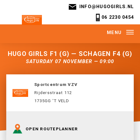
INFO@HUGOGIRLS.NL
06 2230 0454
MENU
HUGO GIRLS F1 (G) — SCHAGEN F4 (G)
SATURDAY 07 NOVEMBER — 09:00
Sportcentrum VZV
Rijdersstraat 112
1735GG 'T VELD
OPEN ROUTEPLANNER