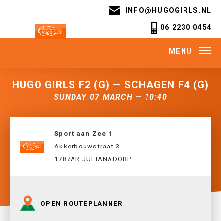
INFO@HUGOGIRLS.NL
06 2230 0454
MENU
HUGO GIRLS F2 (G) — SCHAGEN F4 (G)
SUNDAY 07 MARCH — 10:40
Sport aan Zee 1
Akkerbouwstraat 3
1787AR JULIANADORP
OPEN ROUTEPLANNER