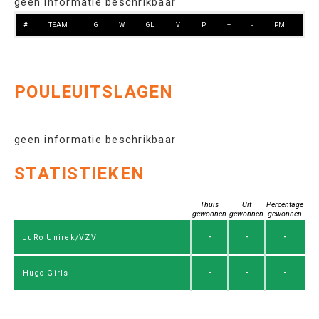
geen informatie beschrikbaar
#
TEAM
G
W
GL
V
P
+
-
PM
POULEUITSLAGEN
geen informatie beschrikbaar
STATISTIEKEN
Thuis
Uit
Percentage
gewonnen
gewonnen
gewonnen
-
-
-
JuRo Unirek/VZV
-
-
-
Hugo Girls