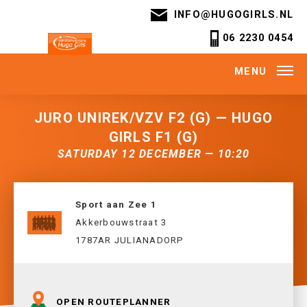
INFO@HUGOGIRLS.NL
06 2230 0454
MENU
JURO UNIREK/VZV F2 (G) — HUGO
GIRLS F1 (G)
SATURDAY 12 DECEMBER — 10:20
Sport aan Zee 1
Akkerbouwstraat 3
1787AR JULIANADORP
OPEN ROUTEPLANNER