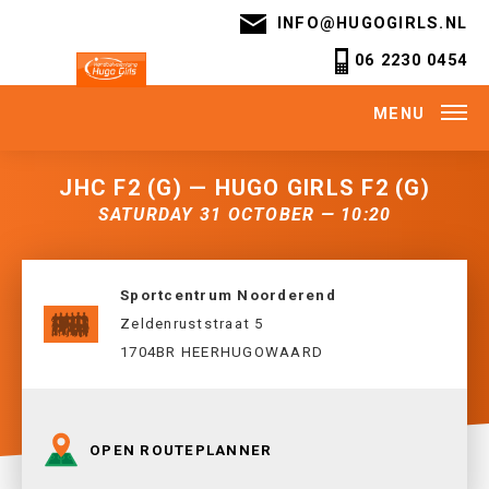
INFO@HUGOGIRLS.NL
06 2230 0454
MENU
JHC F2 (G) — HUGO GIRLS F2 (G)
SATURDAY 31 OCTOBER — 10:20
Sportcentrum Noorderend
Zeldenruststraat 5
1704BR HEERHUGOWAARD
OPEN ROUTEPLANNER