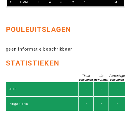
#
TEAM
G
W
GL
V
P
+
-
PM
POULEUITSLAGEN
geen informatie beschrikbaar
STATISTIEKEN
Thuis
Uit
Percentage
gewonnen
gewonnen
gewonnen
-
-
-
JHC
-
-
-
Hugo Girls