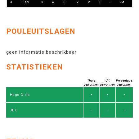
#
TEAM
G
W
GL
V
P
+
-
PM
POULEUITSLAGEN
geen informatie beschrikbaar
STATISTIEKEN
Thuis
Uit
Percentage
gewonnen
gewonnen
gewonnen
-
-
-
Hugo Girls
-
-
-
JHC