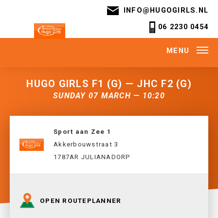
INFO@HUGOGIRLS.NL
06 2230 0454
MENU
HUGO GIRLS F1 (G) — JHC F2 (G)
SUNDAY 07 MARCH — 10:20
Sport aan Zee 1
Akkerbouwstraat 3
1787AR JULIANADORP
OPEN ROUTEPLANNER