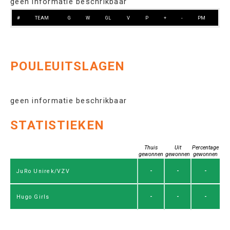
geen informatie beschrikbaar
#
TEAM
G
W
GL
V
P
+
-
PM
POULEUITSLAGEN
geen informatie beschrikbaar
STATISTIEKEN
Thuis
Uit
Percentage
gewonnen
gewonnen
gewonnen
-
-
-
JuRo Unirek/VZV
-
-
-
Hugo Girls