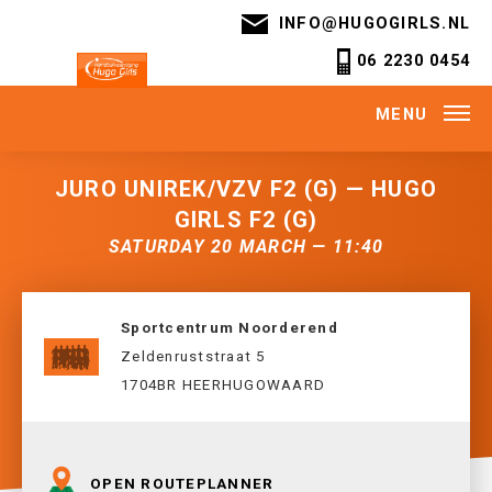
INFO@HUGOGIRLS.NL
06 2230 0454
MENU
JURO UNIREK/VZV F2 (G) — HUGO
GIRLS F2 (G)
SATURDAY 20 MARCH — 11:40
Sportcentrum Noorderend
Zeldenruststraat 5
1704BR HEERHUGOWAARD
OPEN ROUTEPLANNER