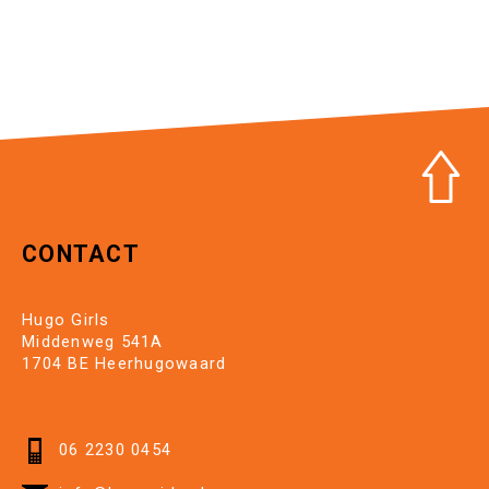
CONTACT
Hugo Girls
Middenweg 541A
1704 BE Heerhugowaard
06 2230 0454