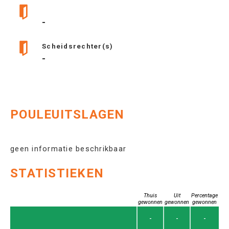
-
Scheidsrechter(s)
-
POULEUITSLAGEN
geen informatie beschrikbaar
STATISTIEKEN
Thuis
Uit
Percentage
gewonnen
gewonnen
gewonnen
-
-
-