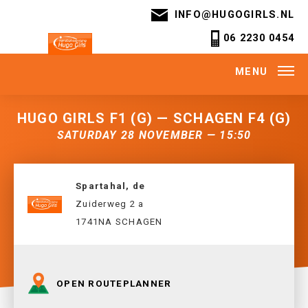
INFO@HUGOGIRLS.NL
06 2230 0454
MENU
HUGO GIRLS F1 (G) — SCHAGEN F4 (G)
SATURDAY 28 NOVEMBER — 15:50
Spartahal, de
Zuiderweg 2 a
1741NA SCHAGEN
OPEN ROUTEPLANNER