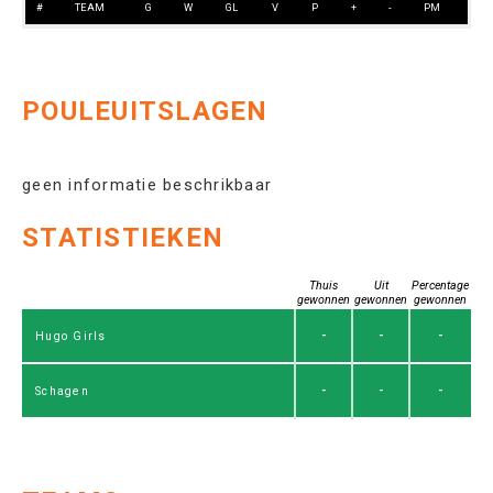
#
TEAM
G
W
GL
V
P
+
-
PM
POULEUITSLAGEN
geen informatie beschrikbaar
STATISTIEKEN
Thuis
Uit
Percentage
gewonnen
gewonnen
gewonnen
-
-
-
Hugo Girls
-
-
-
Schagen