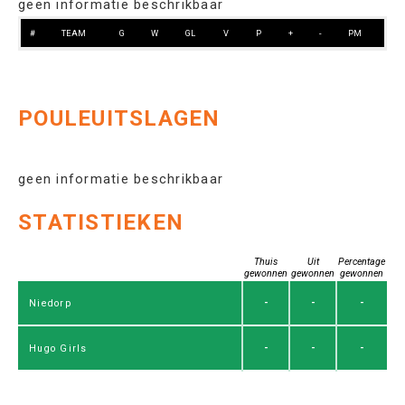
geen informatie beschrikbaar
#
TEAM
G
W
GL
V
P
+
-
PM
POULEUITSLAGEN
geen informatie beschrikbaar
STATISTIEKEN
Thuis
Uit
Percentage
gewonnen
gewonnen
gewonnen
-
-
-
Niedorp
-
-
-
Hugo Girls