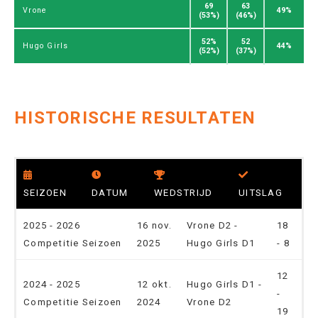
69
63
49%
Vrone
(53%)
(46%)
52%
52
44%
Hugo Girls
(52%)
(37%)
HISTORISCHE RESULTATEN
SEIZOEN
DATUM
WEDSTRIJD
UITSLAG
2025 - 2026
16 nov.
Vrone D2 -
18
Competitie Seizoen
2025
Hugo Girls D1
- 8
12
2024 - 2025
12 okt.
Hugo Girls D1 -
-
Competitie Seizoen
2024
Vrone D2
19