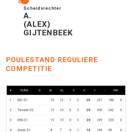
Scheidsrechter
A.
(ALEX)
GIJTENBEEK
POULESTAND REGULIERE
COMPETITIE
#
TEAM
G
W
GL
V
P
+
-
PM
1
SSD D1
15
12
1
2
25
237
186
0
2
Tornado D2
15
10
0
5
20
303
262
0
3
DSS D1
15
10
0
5
20
239
205
0
4
Vrone D1
8
7
0
1
14
143
99
0