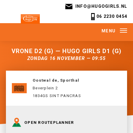
INFO@HUGOGIRLS.NL
06 2230 0454
MENU
VRONE D2 (G) — HUGO GIRLS D1 (G)
ZONDAG 16 NOVEMBER — 09:55
Oostwal de, Sporthal
Beverplein 2
1834GS SINT PANCRAS
OPEN ROUTEPLANNER