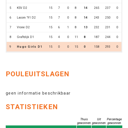
5
KSV D2
15
7
0
8
14
265
237
0
6
Lacom '91 D2
15
7
0
8
14
243
250
0
7
Vrone D2
15
6
1
8
13
232
231
0
8
Graftdijk D1
15
4
0
11
8
187
244
0
9
Hugo Girls D1
15
0
0
15
0
158
293
0
POULEUITSLAGEN
geen informatie beschrikbaar
STATISTIEKEN
Thuis
Uit
Percentage
gewonnen
gewonnen
gewonnen