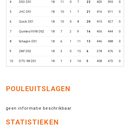
4
DSO DS1
18
11
0
7
22
403
390
0
5
JHC DS1
18
10
1
7
21
416
411
0
6
Quick DS1
18
10
0
8
20
410
427
0
7
Quintes/VVW DS2
18
7
2
9
16
436
444
0
8
Schagen DS1
18
6
1
11
13
446
488
0
9
ZAP DS3
18
3
0
15
6
378
476
0
10
DTS '48 DS1
18
1
3
14
5
408
473
0
POULEUITSLAGEN
geen informatie beschrikbaar
STATISTIEKEN