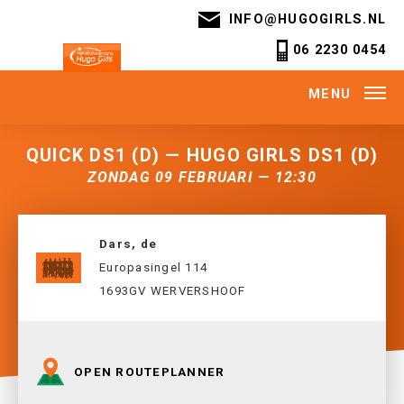
INFO@HUGOGIRLS.NL
06 2230 0454
MENU
QUICK DS1 (D) — HUGO GIRLS DS1 (D)
ZONDAG 09 FEBRUARI — 12:30
Dars, de
Europasingel 114
1693GV WERVERSHOOF
OPEN ROUTEPLANNER