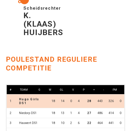
Scheidsrechter
K.
(KLAAS)
HUIJBERS
POULESTAND REGULIERE
COMPETITIE
#
TEAM
G
W
GL
V
P
+
-
PM
Hugo Girls
1
18
14
0
4
28
443
326
0
DS1
2
Niedorp DS1
18
13
1
4
27
486
414
0
3
Hauwert DS1
18
10
2
6
22
464
441
0