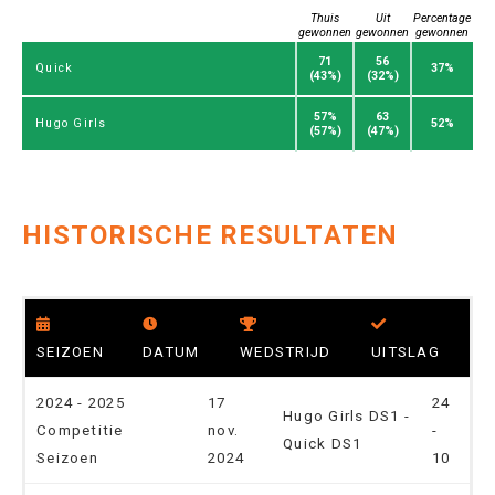
Thuis
Uit
Percentage
gewonnen
gewonnen
gewonnen
71
56
37%
Quick
(43%)
(32%)
57%
63
52%
Hugo Girls
(57%)
(47%)
HISTORISCHE RESULTATEN
SEIZOEN
DATUM
WEDSTRIJD
UITSLAG
2024 - 2025
17
24
Hugo Girls DS1 -
Competitie
nov.
-
Quick DS1
Seizoen
2024
10