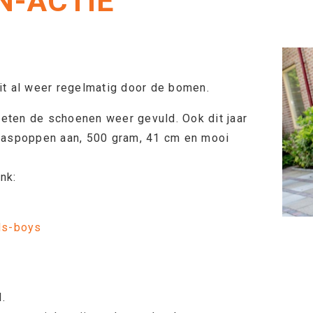
N-ACTIE
it al weer regelmatig door de bomen.
oeten de schoenen weer gevuld. Ook dit jaar
aaspoppen aan, 500 gram, 41 cm en mooi
nk:
rls-boys
d.