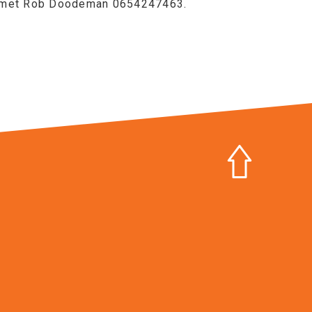
en met Rob Doodeman 0654247463.