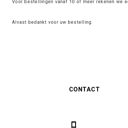
Voor bestellingen vanaf 10 of meer rekenen we 
Alvast bedankt voor uw bestelling.
CONTACT
Hugo Girls
Middenweg 541A
1704 BE Heerhugowaard
06 2230 0454